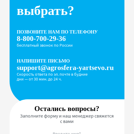
выбрать?
ПОЗВОНИТЕ НАМ ПО ТЕЛЕФОНУ
8-800-700-29-36
бесплатный звонок по России
НАПИШИТЕ ПИСЬМО
support@agrosfera-yartsevo.ru
Скорость ответа по эл. почте в будние
дни — от 30 мин. до 24 ч.
Остались вопросы?
Заполните форму и наш менеджер свяжется
с вами
Введите имя*